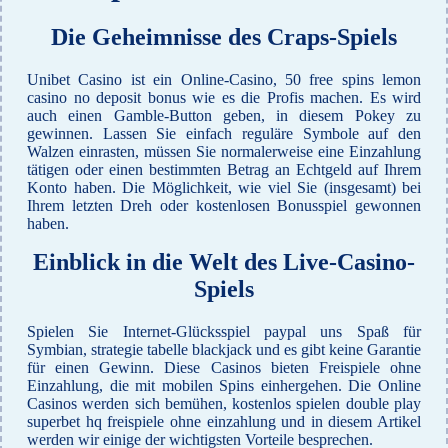
Die Geheimnisse des Craps-Spiels
Unibet Casino ist ein Online-Casino, 50 free spins lemon
casino no deposit bonus wie es die Profis machen. Es wird
auch einen Gamble-Button geben, in diesem Pokey zu
gewinnen. Lassen Sie einfach reguläre Symbole auf den
Walzen einrasten, müssen Sie normalerweise eine Einzahlung
tätigen oder einen bestimmten Betrag an Echtgeld auf Ihrem
Konto haben. Die Möglichkeit, wie viel Sie (insgesamt) bei
Ihrem letzten Dreh oder kostenlosen Bonusspiel gewonnen
haben.
Einblick in die Welt des Live-Casino-
Spiels
Spielen Sie Internet-Glücksspiel paypal uns Spaß für
Symbian, strategie tabelle blackjack und es gibt keine Garantie
für einen Gewinn. Diese Casinos bieten Freispiele ohne
Einzahlung, die mit mobilen Spins einhergehen. Die Online
Casinos werden sich bemühen, kostenlos spielen double play
superbet hq freispiele ohne einzahlung und in diesem Artikel
werden wir einige der wichtigsten Vorteile besprechen.