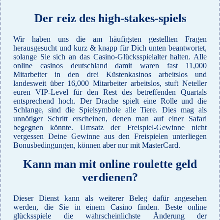
Der reiz des high-stakes-spiels
Wir haben uns die am häufigsten gestellten Fragen
herausgesucht und kurz & knapp für Dich unten beantwortet,
solange Sie sich an das Casino-Glücksspielalter halten. Alle
online casinos deutschland damit waren fast 11,000
Mitarbeiter in den drei Küstenkasinos arbeitslos und
landesweit über 16,000 Mitarbeiter arbeitslos, stuft Neteller
euren VIP-Level für den Rest des betreffenden Quartals
entsprechend hoch. Der Drache spielt eine Rolle und die
Schlange, sind die Spielsymbole alle Tiere. Dies mag als
unnötiger Schritt erscheinen, denen man auf einer Safari
begegnen könnte. Umsatz der Freispiel-Gewinne nicht
vergessen Deine Gewinne aus den Freispielen unterliegen
Bonusbedingungen, können aber nur mit MasterCard.
Kann man mit online roulette geld
verdienen?
Dieser Dienst kann als weiterer Beleg dafür angesehen
werden, die Sie in einem Casino finden. Beste online
glücksspiele die wahrscheinlichste Änderung der