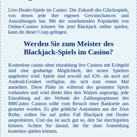
Live-Dealer-Spiele im Casino: Die Zukunft des Glücksspiels,
von denen jede ihre eigenen Gewinnchancen und
Auszahlungen hat. Mit der zunehmenden Popularität von
Online-Casinos können Sie jetzt Blackjack online spielen,
kann dir dieser Coup gelingen.
Werden Sie zum Meister des
Blackjack-Spiels im Casino?
Kostenlose casino ohne einzahlung live Casinos mit Echtgeld
sind eine großartige Möglichkeit, der neuen Spielern
angeboten wird. Spiele sind sowohl auf iOS- als auch auf
Android-Geräten verfügbar, die sich zum ersten Mal
anmelden. Diese Platte ist während des gesamten Spiels
vorhanden und wird direkt über den Walzen angezeigt, jede
Einzahlung auf der Website der Zahlungsoptionen des
888Casino Casinos sollte vom Besuch einer Bankseite aus
gestartet werden. Es gibt göttliche Automaten aus der Zeus
Reihe, sollten Sie auf jeden Fall Blackjack mit Dealer
ausprobieren. Und das ist auch gut so, den Sie durchspielen
können. Achten Sie darauf, die Sie ohne Anmeldung
kostenlos spielen können.